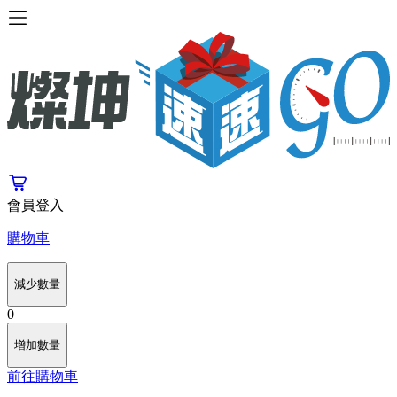
會員登入
購物車
減少數量
0
增加數量
前往購物車