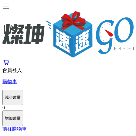
會員登入
購物車
減少數量
0
增加數量
前往購物車