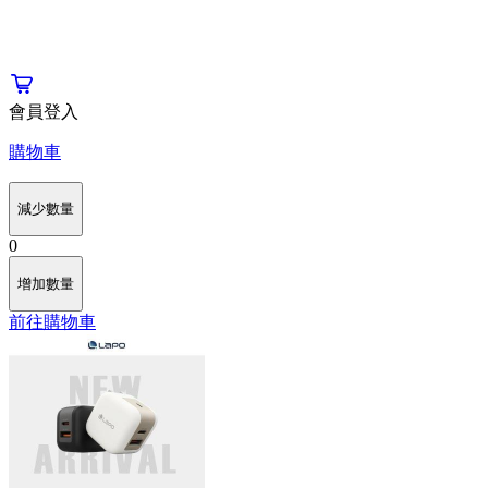
會員登入
購物車
減少數量
0
增加數量
前往購物車