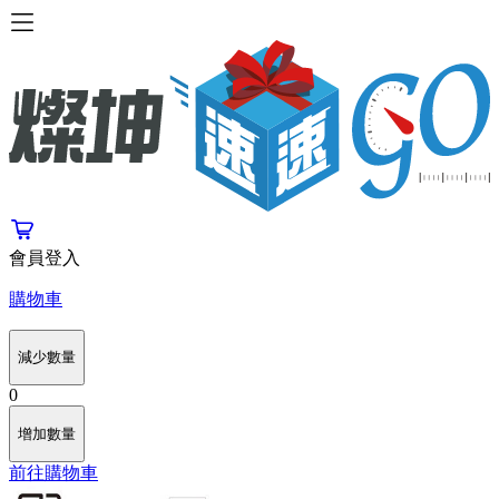
會員登入
購物車
減少數量
0
增加數量
前往購物車