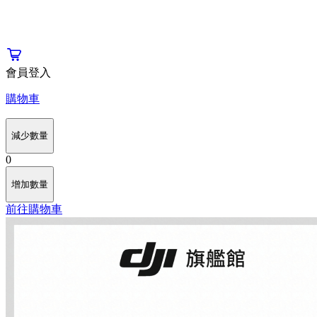
會員登入
購物車
減少數量
0
增加數量
前往購物車