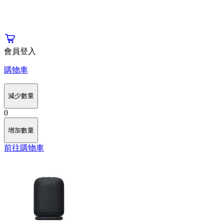
會員登入
購物車
減少數量
0
增加數量
前往購物車