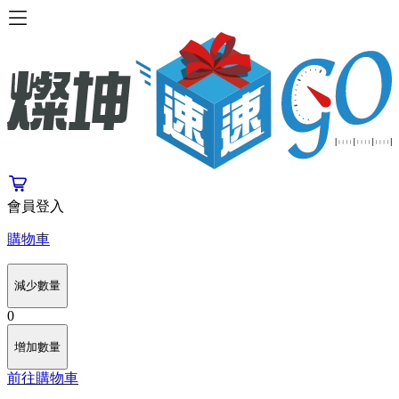
會員登入
購物車
減少數量
0
增加數量
前往購物車