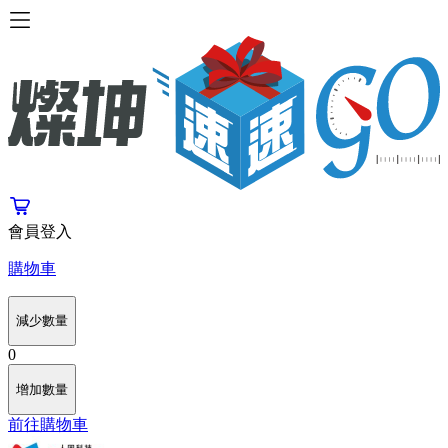
會員登入
購物車
減少數量
0
增加數量
前往購物車