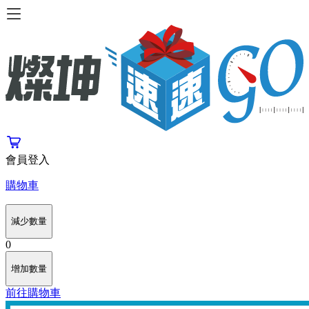
會員登入
購物車
減少數量
0
增加數量
前往購物車