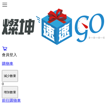
會員登入
購物車
減少數量
0
增加數量
前往購物車