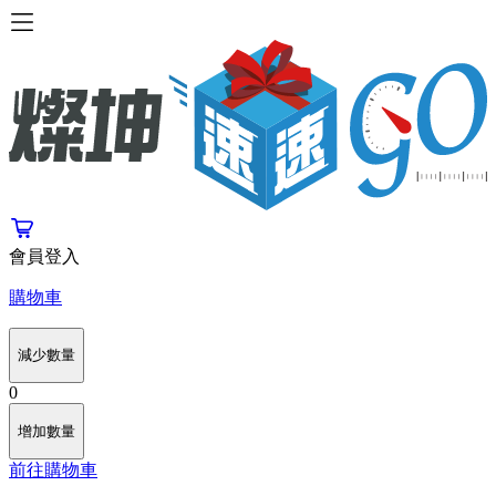
會員登入
購物車
減少數量
0
增加數量
前往購物車