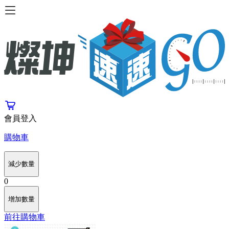
會員登入
購物車
減少數量
0
增加數量
前往購物車