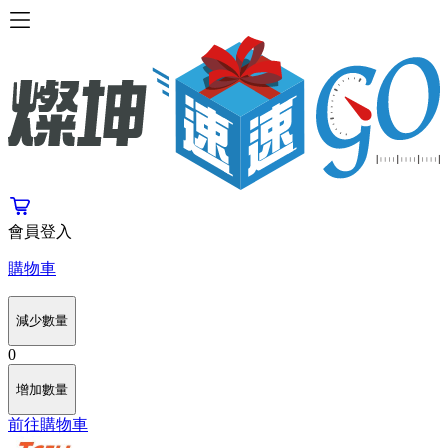
會員登入
購物車
減少數量
0
增加數量
前往購物車