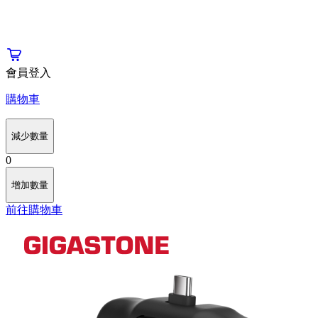
會員登入
購物車
減少數量
0
增加數量
前往購物車