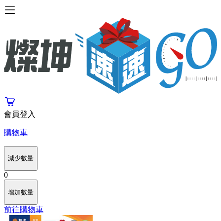
會員登入
購物車
減少數量
0
增加數量
前往購物車