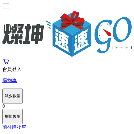
會員登入
購物車
減少數量
0
增加數量
前往購物車