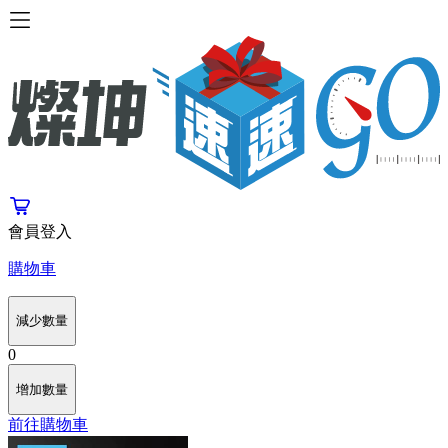
會員登入
購物車
減少數量
0
增加數量
前往購物車