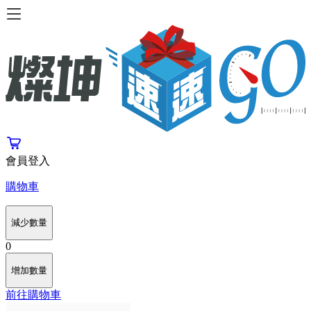
會員登入
購物車
減少數量
0
增加數量
前往購物車