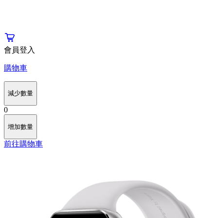
會員登入
購物車
減少數量
0
增加數量
前往購物車