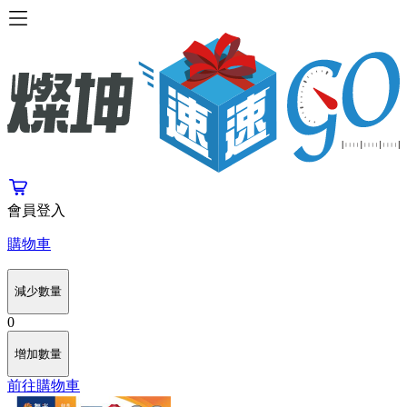
會員登入
購物車
減少數量
0
增加數量
前往購物車