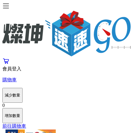
會員登入
購物車
減少數量
0
增加數量
前往購物車