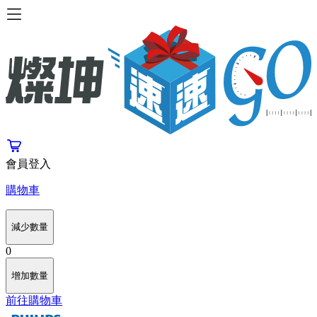
會員登入
購物車
減少數量
0
增加數量
前往購物車