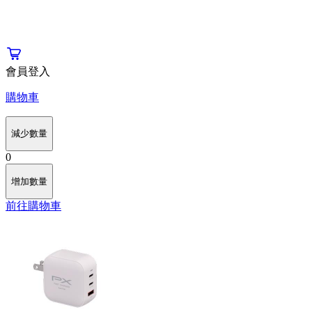
會員登入
購物車
減少數量
0
增加數量
前往購物車