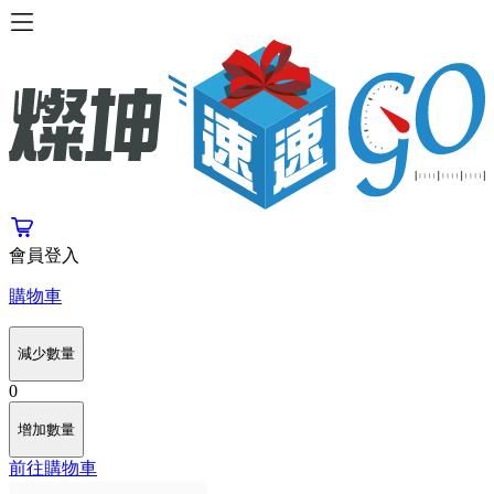
會員登入
購物車
減少數量
0
增加數量
前往購物車