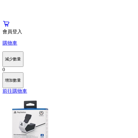
會員登入
購物車
減少數量
0
增加數量
前往購物車