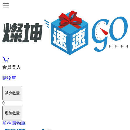
會員登入
購物車
減少數量
0
增加數量
前往購物車