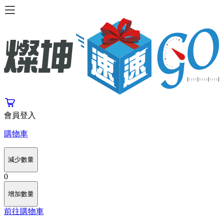
會員登入
購物車
減少數量
0
增加數量
前往購物車