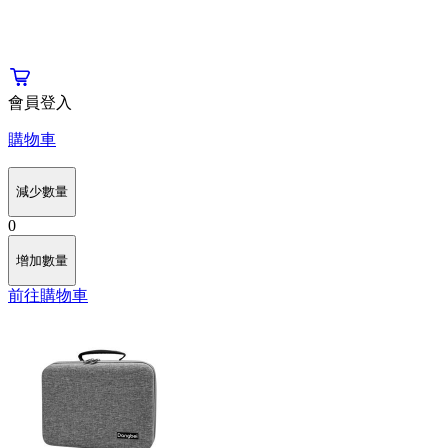
會員登入
購物車
減少數量
0
增加數量
前往購物車