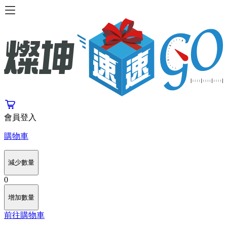
會員登入
購物車
減少數量
0
增加數量
前往購物車