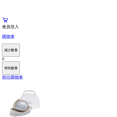
會員登入
購物車
減少數量
0
增加數量
前往購物車