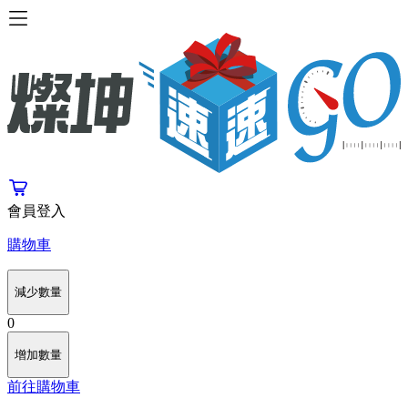
會員登入
購物車
減少數量
0
增加數量
前往購物車