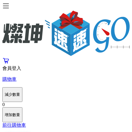
會員登入
購物車
減少數量
0
增加數量
前往購物車