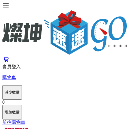
會員登入
購物車
減少數量
0
增加數量
前往購物車