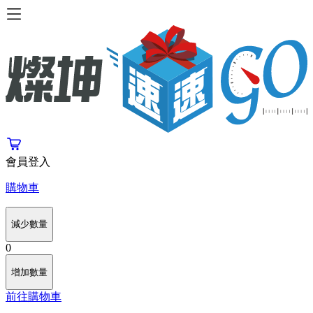
會員登入
購物車
減少數量
0
增加數量
前往購物車