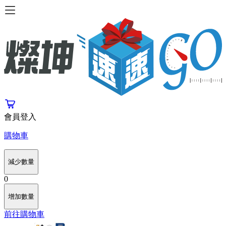
會員登入
購物車
減少數量
0
增加數量
前往購物車