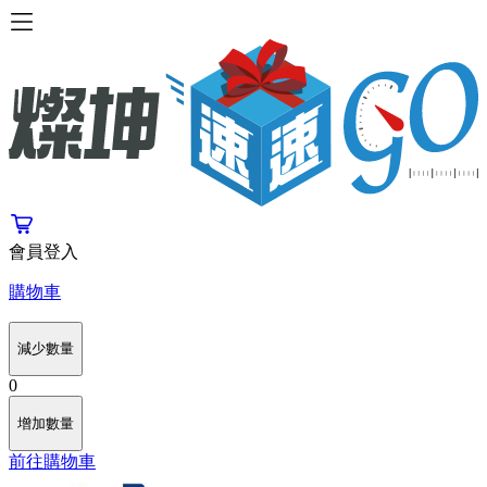
會員登入
購物車
減少數量
0
增加數量
前往購物車