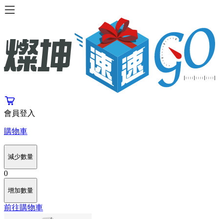
會員登入
購物車
減少數量
0
增加數量
前往購物車