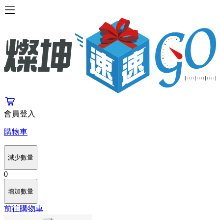
會員登入
購物車
減少數量
0
增加數量
前往購物車