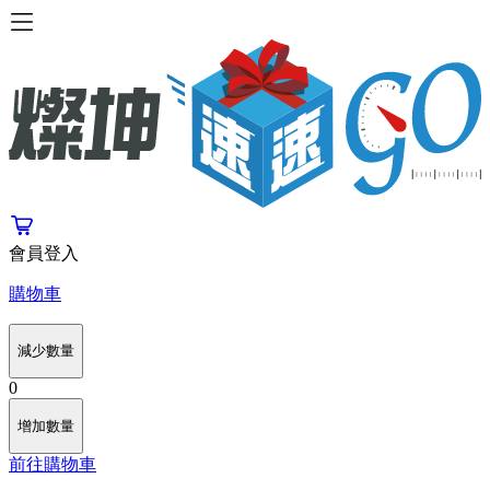
會員登入
購物車
減少數量
0
增加數量
前往購物車