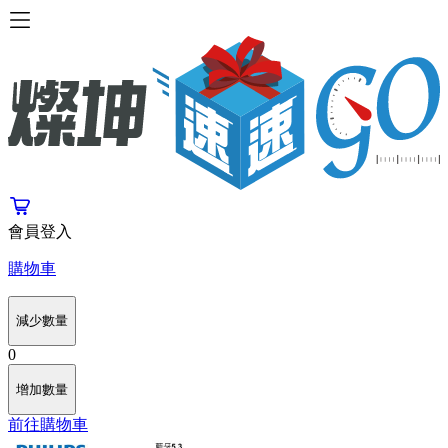
會員登入
購物車
減少數量
0
增加數量
前往購物車