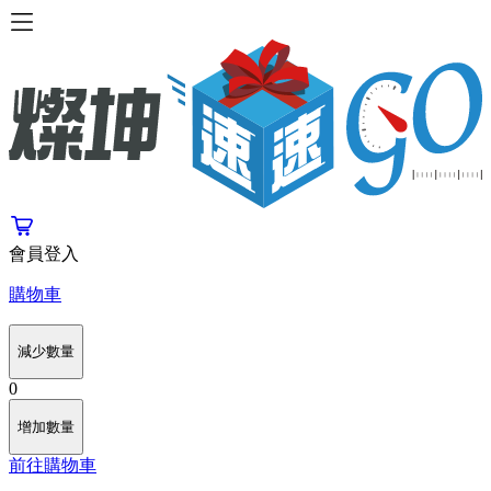
會員登入
購物車
減少數量
0
增加數量
前往購物車