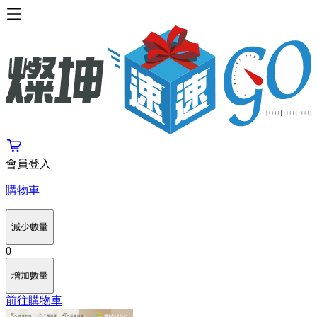
會員登入
購物車
減少數量
0
增加數量
前往購物車