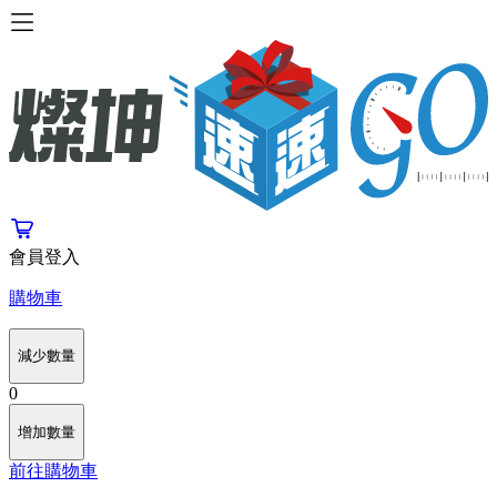
會員登入
購物車
減少數量
0
增加數量
前往購物車