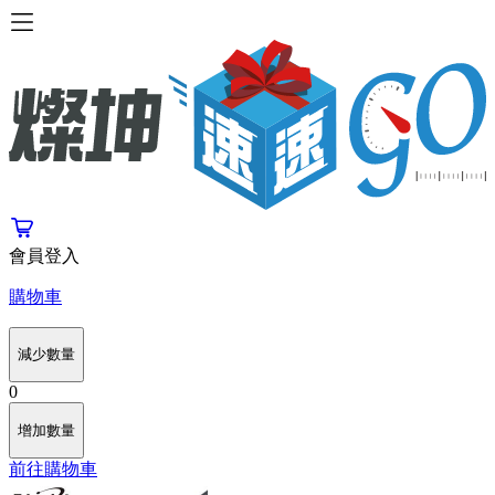
會員登入
購物車
減少數量
0
增加數量
前往購物車