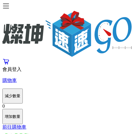
會員登入
購物車
減少數量
0
增加數量
前往購物車