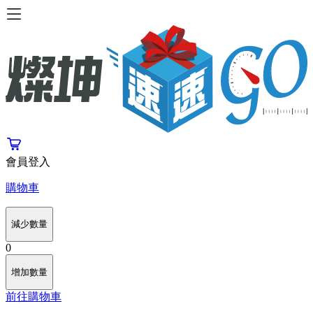
會員登入
購物車
減少數量
0
增加數量
前往購物車