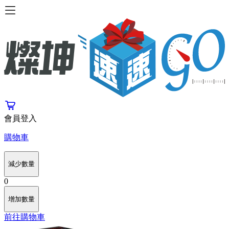
會員登入
購物車
減少數量
0
增加數量
前往購物車