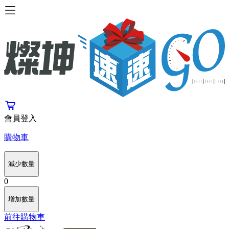
會員登入
購物車
減少數量
0
增加數量
前往購物車