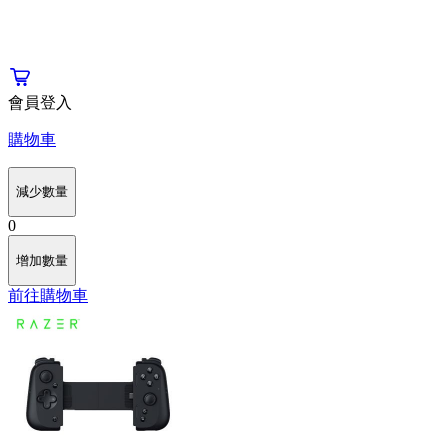
會員登入
購物車
減少數量
0
增加數量
前往購物車