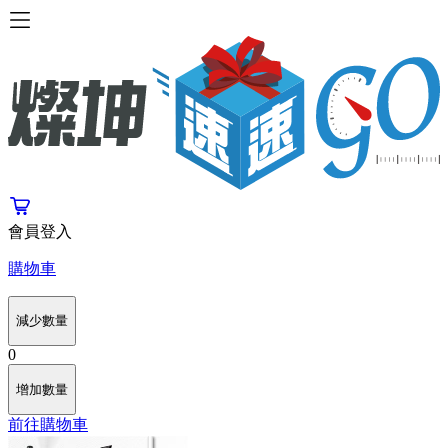
會員登入
購物車
減少數量
0
增加數量
前往購物車